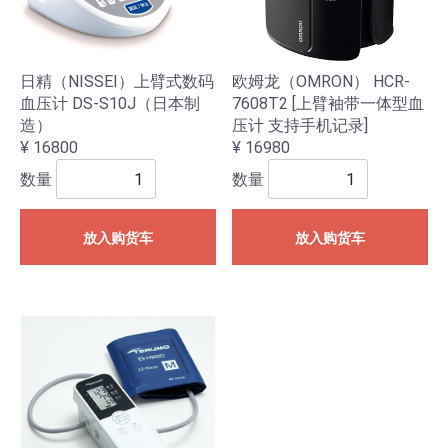
日精（NISSEI）上臂式数码
欧姆龙（OMRON） HCR-
血压计 DS-S10J（日本制
7608T2 [上臂袖带一体型血
造）
压计 支持手机记录]
¥ 16800
¥ 16980
数量
数量
放入购货车
放入购货车