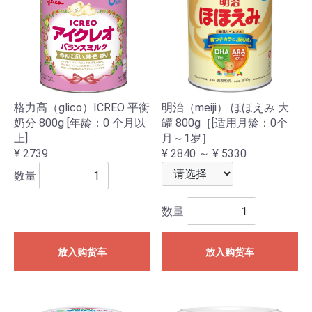
格力高（glico）ICREO 平衡
明治（meiji） ほほえみ 大
奶分 800g [年龄：0 个月以
罐 800g［[适用月龄：0个
上]
月～1岁］
¥ 2739
¥ 2840 ～ ¥ 5330
数量
数量
放入购货车
放入购货车