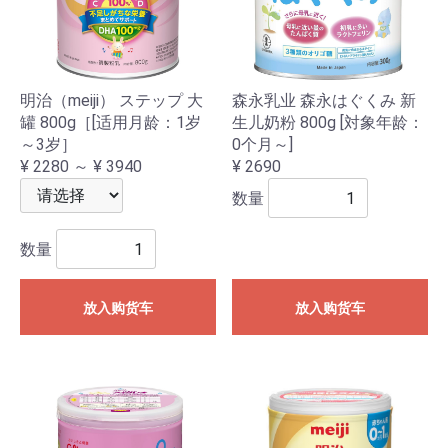
明治（meiji） ステップ 大
森永乳业 森永はぐくみ 新
罐 800g［[适用月龄：1岁
生儿奶粉 800g [対象年龄：
～3岁］
0个月～]
¥ 2280 ～ ¥ 3940
¥ 2690
数量
数量
放入购货车
放入购货车