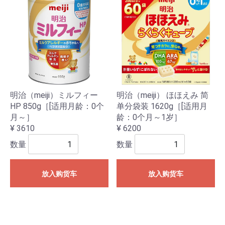
明治（meiji）ミルフィー
明治（meiji） ほほえみ 简
HP 850g［[适用月龄：0个
单分袋装 1620g［[适用月
月～］
龄：0个月～1岁］
¥ 3610
¥ 6200
数量
数量
放入购货车
放入购货车