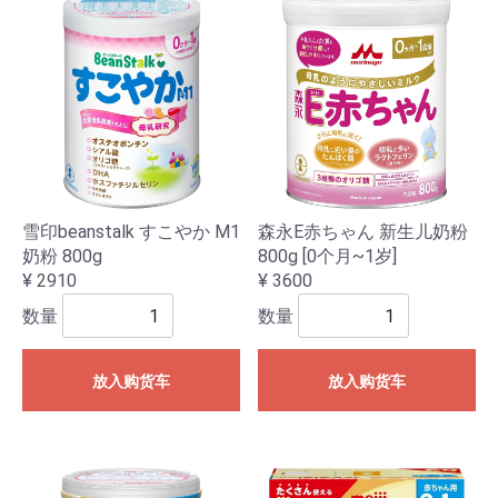
雪印beanstalk すこやか M1
森永E赤ちゃん 新生儿奶粉
奶粉 800g
800g [0个月~1岁]
¥ 2910
¥ 3600
数量
数量
放入购货车
放入购货车