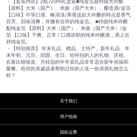
・【套装内容】2瓶720ml礼盒装■纯金箔超特级大吟酿
【原料】大米（国产）、米曲（国产大米）、酿造酒/金箔
【口味】中等口感、略清淡/果香这款大吟酿的特点是香气
芬芳、回味清爽，并撒有吉祥的纯金箔。 ■特级纯米吟醸
配纯金箔 【原料】大米（国产）、米曲（国产大米）/金
箔 【口味】干爽、正常 / 口感浓郁的纯米吟醸酒，洒上吉
祥纯金箔。
・【特别推荐】 年末礼品、赠品、土特产、新年礼品、年
末年初、元旦、回国、生日、给特别的人的礼物、庆祝、
在家比较味道。月桂冠的年年底礼品非常适合新年祝福和
聚餐。给你的亲戚或者帮助过你的人送一份清酒礼物怎么
样？
关于我们
用户指南
国际运费