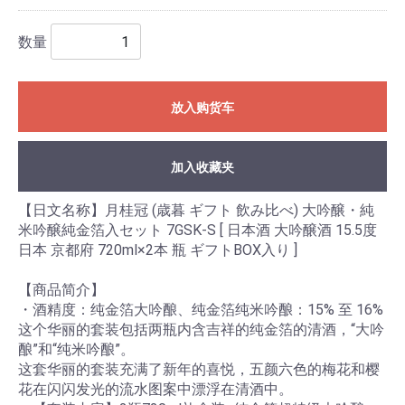
数量
放入购货车
加入收藏夹
【日文名称】月桂冠 (歳暮 ギフト 飲み比べ) 大吟醸・純
米吟醸純金箔入セット 7GSK-S [ 日本酒 大吟醸酒 15.5度
日本 京都府 720ml×2本 瓶 ギフトBOX入り ]
【商品简介】
・酒精度：纯金箔大吟酿、纯金箔纯米吟酿：15% 至 16%
这个华丽的套装包括两瓶内含吉祥的纯金箔的清酒，“大吟
酿”和“纯米吟酿”。
这套华丽的套装充满了新年的喜悦，五颜六色的梅花和樱
花在闪闪发光的流水图案中漂浮在清酒中。