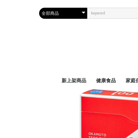
新上架商品
健康食品
家庭
天然食品
医疗辅助品
维生素
减肥・美容
眼部保健
脏腑保健
睡眠改善
抗衰老
男女保健
各年龄层用
医疗
医药
妇幼