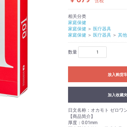
含税
相关分类
家庭保健
家庭保健
＞
医疗器具
家庭保健
＞
医疗器具
＞
其他
数量
放入购货
加入收藏
日文名称：オカモト ゼロワ
【商品简介】
厚度：0.01mm