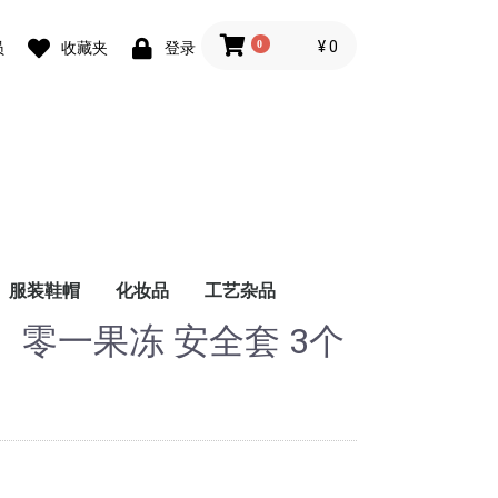
0
¥ 0
员
收藏夹
登录
服装鞋帽
化妆品
工艺杂品
】 零一果冻 安全套 3个
鞋
内衣
速溶咖啡
挂耳咖啡
咖啡专用奶粉
梅酒
清酒
葡萄酒
资生堂（SHISEIDO）
芳凯尔（FANCL）
男鞋
女鞋
童鞋
纯米酒・特别纯米酒
纯米吟酿酒
纯米大吟酿酒
吟酿酒
大吟酿酒