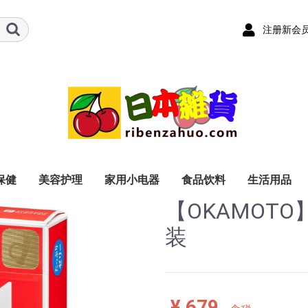
注册新会
保健
美容护理
家用小电器
食品饮料
生活用品
【OKAMOTO
器具
品（非处方类）
用品
面膜
护理用品
血压
血糖
血脂
动脉硬化
尿酸
免疫
关节
减肥
美容
肠胃保健
肝脏保健
男士保健
女士保健
电动牙刷
电动剃须刀
盥洗用具
体温计
血压计
助听器
医用护具
其他
感冒类
止痛类
眼药类
耳鼻喉类
肠胃类
外用类
保健类
其他
茶叶
咖啡
酒类
食品・糕点
奶粉
本体
刷头
本体
刀刃（刀头）
手腕用
上臂用
腰
背
腕
肘
膝
踝
手指
耳
鼻
喉
软膏类
外敷类
厨房用品
浴室用品
卫生间用品
日用品
装
¥ 679